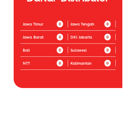
Jawa Timur
Jawa Tengah
Jawa Barat
DKI Jakarta
Bali
Sulawesi
NTT
Kalimantan