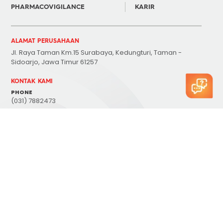
PHARMACOVIGILANCE
KARIR
ALAMAT PERUSAHAAN
Jl. Raya Taman Km.15 Surabaya, Kedungturi, Taman -
Sidoarjo, Jawa Timur 61257
KONTAK KAMI
PHONE
(031) 7882473
E-MAIL
customer@coronet.co.id
TERHUBUNG DENGAN KAMI
@coronetcrown
TOP
COPYRIGHT©2023 - PT CORONET CROWN