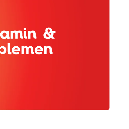
tamin &
plemen