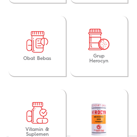
Grup
Obat Bebas
Herocyn
Vitamin &
Suplemen